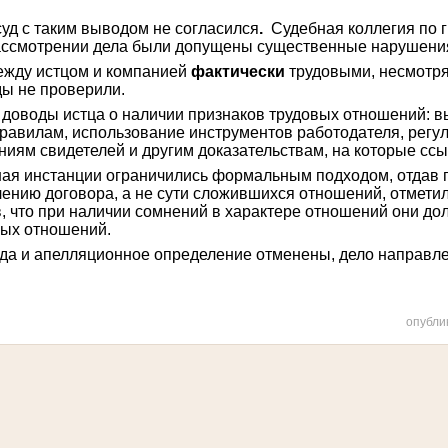
суд
с таким выводом не согласился
.
Судебная коллегия по 
рассмотрении дела были допущены существенные нарушени
ежду истцом и компанией
фактически
трудовыми, несмотр
ды не проверили.
доводы истца о наличии признаков трудовых отношений: 
правилам, использование инструментов работодателя, регу
ниям свидетелей и другим доказательствам, на которые ссы
ая инстанции ограничились формальным подходом, отдав 
нию договора, а не сути сложившихся отношений, отмети
в, что при наличии сомнений в характере отношений они до
вых отношений.
да и апелляционное определение отменены, дело направле
опубли