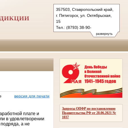
357503, Ставропольский край,
г. Пятигорск, ул. Октябрьская,
СДИКЦИИ
15
Тел.: (8793) 38-90-
40 (приемн.пред.)
развернуть
(8793) 38 90 30 (приемн.суда)
5kas@sudrf.ru
е
версия для печати
Запросы ОПФР по постановлению
Правительства РФ от 28.06.2021 №
заработной плате и
1037
ли в удовлетворении
 подряда, а не