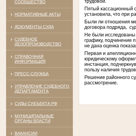
трудовой.
СООБЩЕСТВО
Пятый кассационный 
установила, что при 
НОРМАТИВНЫЕ АКТЫ
Были ли отношения м
ДОКУМЕНТЫ СУДА
договора подряда,
су
Не были исследованы 
СУДЕБНОЕ
графику, подчинение 
ДЕЛОПРОИЗВОДСТВО
не дана оценка показа
Первая и апелляционн
СПРАВОЧНАЯ
юридическому оформле
ИНФОРМАЦИЯ
инстанция, подчеркну
пользу наличия трудо
ПРЕСС-СЛУЖБА
Решение районного су
рассмотрение.
УПРАВЛЕНИЕ СУДЕБНОГО
ДЕПАРТАМЕНТА
СУДЫ СУБЪЕКТА РФ
МУНИЦИПАЛЬНЫЕ
ОРГАНЫ ВЛАСТИ
ВАКАНСИИ