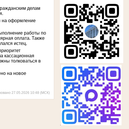
гражданским делам
я.
я на оформление
выполнение работы по
лярная оплата. Также
лался истец.
приоритет
ла кассационная
лжны толковаться в
но на новое
ковано 27.05.2026 10:48 (МСК)
.