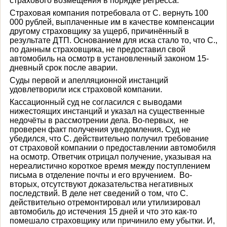
страхового возмещения в порядке регресса.
Страховая компания потребовала от С. вернуть
100
000 рублей
, выплаченные им в качестве компенсации
другому страховщику за ущерб, причинённый в
результате ДТП. Основанием для иска стало то, что С.,
по данным страховщика, не предоставил свой
автомобиль на осмотр в установленный законом 15-
дневный срок после аварии.
Суды первой и апелляционной инстанций
удовлетворили иск страховой компании.
Кассационный суд не согласился с выводами
нижестоящих инстанций и указал на существенные
недочёты в рассмотрении дела. Во-первых,
не
проверен факт получения уведомления
.
Суд не
убедился, что С. действительно получил требование
от страховой компании о предоставлении автомобиля
на осмотр. Ответчик отрицал получение, указывая на
нереалистично короткое время между поступлением
письма в отделение почты и его вручением.
Во-
вторых,
отсутствуют доказательства негативных
последствий.
В деле нет сведений о том, что С.
действительно отремонтировал или утилизировал
автомобиль до истечения 15 дней и что это как-то
помешало страховщику или причинило ему убытки. И,